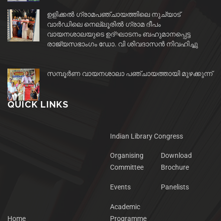
ഉളിക്കൽ ഗ്രാമപഞ്ചായത്തിലെ നുച്യാട്
വാർഡിലെ നെല്ലൂരിൽ ഗ്രാമ ദീപം
വായനശാലയുടെ ഉദ്ഘാടനം ബഹുമാനപ്പെട്ട
രാജ്യസഭാംഗം ഡോ. വി ശിവദാസൻ നിവഹിച്ചു
സമ്പൂർണ വായനശാലാ പഞ്ചായത്തായി മുഴക്കുന്ന്
QUICK LINKS
Indian Library Congress
Organising
Download
Committee
Brochure
Events
Panelists
Academic
Home
Programme