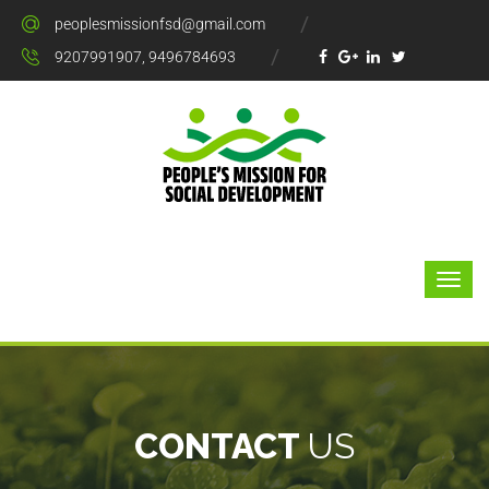
peoplesmissionfsd@gmail.com
9207991907, 9496784693
CONTACT
US